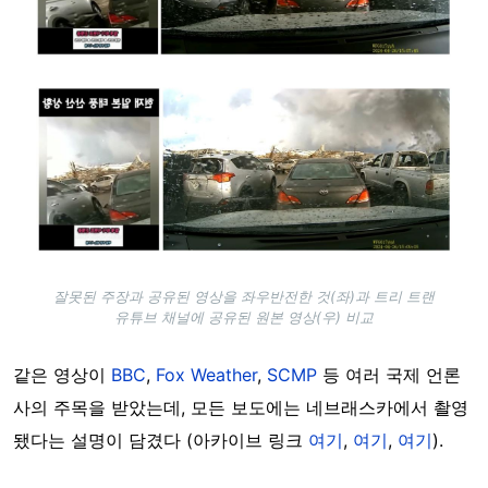
Image
잘못된 주장과 공유된 영상을 좌우반전한 것(좌)과 트리 트랜
유튜브 채널에 공유된 원본 영상(우) 비교
같은 영상이
BBC
,
Fox Weather
,
SCMP
등 여러 국제 언론
사의 주목을 받았는데, 모든 보도에는 네브래스카에서 촬영
됐다는 설명이 담겼다 (아카이브 링크
여기
,
여기
,
여기
).