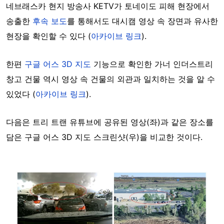
네브래스카 현지 방송사 KETV가 토네이도 피해 현장에서
송출한
후속 보도
를 통해서도 대시캠 영상 속 장면과 유사한
현장을 확인할 수 있다 (
아카이브 링크
).
한편
구글 어스 3D 지도
기능으로 확인한 가너 인더스트리
창고 건물 역시 영상 속 건물의 외관과 일치하는 것을 알 수
있었다 (
아카이브 링크
).
다음은 트리 트랜 유튜브에 공유된 영상(좌)과 같은 장소를
담은 구글 어스 3D 지도 스크린샷(우)을 비교한 것이다.
Image