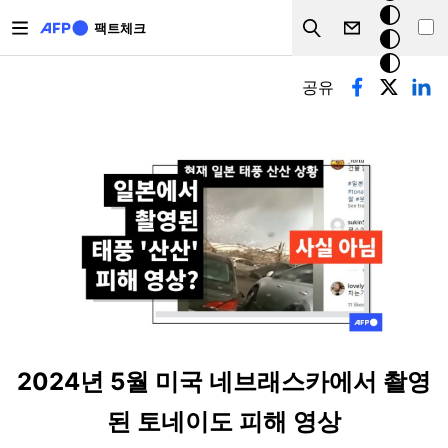
주요 콘텐츠로 건너뛰기
크
팩트체크
Search
모
기본탭
드
공유
2024년 5월 미국 네브래스카에서 촬영
된 토네이도 피해 영상