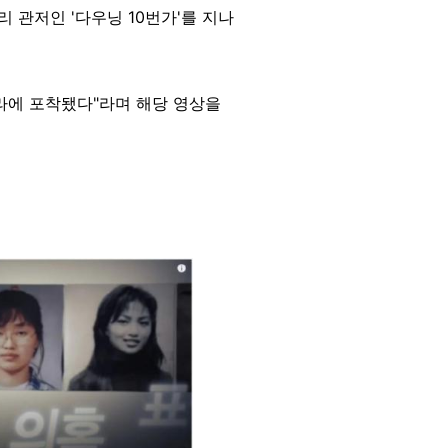
리 관저인 '다우닝 10번가'를 지나
라에 포착됐다"라며 해당 영상을