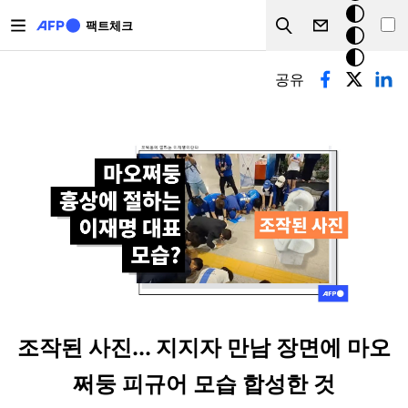
주요 콘텐츠로 건너뛰기
크
팩트체크
Search
모
기본탭
드
공유
조작된 사진... 지지자 만남 장면에 마오
쩌둥 피규어 모습 합성한 것