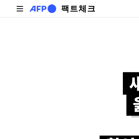
주요 콘텐츠로 건너뛰기
팩트체크
기본탭