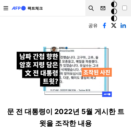
주요 콘텐츠로 건너뛰기
크
팩트체크
Search
모
기본탭
드
공유
문 전 대통령이 2022년 5월 게시한 트
윗을 조작한 내용