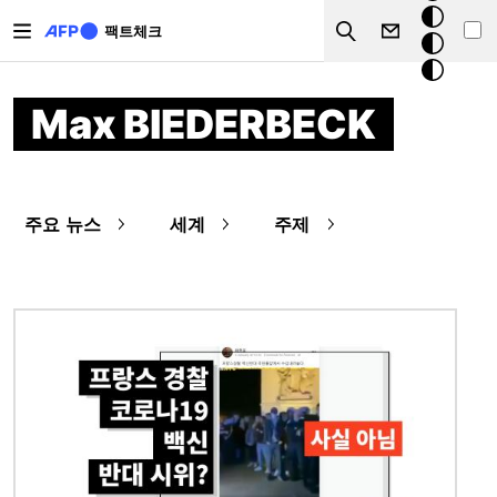
주요 콘텐츠로 건너뛰기
크
팩트체크
Search
모
드
Max BIEDERBECK
주요 뉴스
세계
주제
이미지