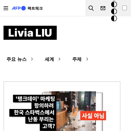
주요 콘텐츠로 건너뛰기
크
팩트체크
Search
모
드
Livia LIU
주요 뉴스
세계
주제
이미지