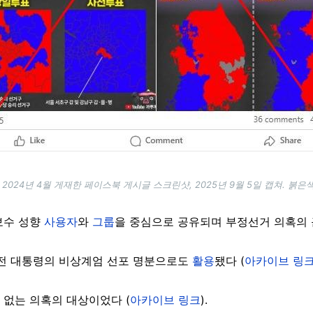
 2024년 4월 게재한 페이스북 게시글 스크린샷, 2025년 9월 5일 캡쳐. 붉은색
보수 성향
사용자
와
그룹
을 중심으로 공유되며 부정선거 의혹의
 전 대통령의 비상계엄 선포 명분으로도
활용
됐다 (
아카이브 링
 없는 의혹의 대상이었다 (
아카이브 링크
).