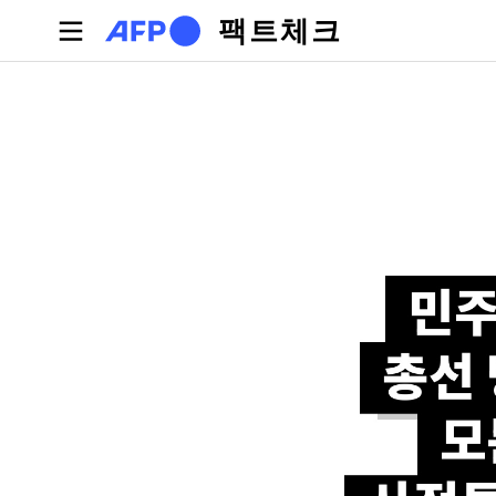
주요 콘텐츠로 건너뛰기
팩트체크
기본탭