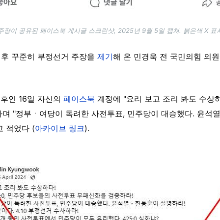
주장이 공유된 페이스북 게시글 스크린샷, 2025년 9월 5일 캡쳐. 붉은색 X 표
 이후 꾸준히 부정선거 주장을
제기
해 온 민경욱 전 국민의힘 의
후인 16일 자신의
페이스북
계정에 "요리 보고 조리 봐도 수상하다
며 "정부ㆍ여당이 독려한 사전투표, 민주당이 대승했다. 윤석열ㆍ
고 적었다 (
아카이브 링크
).