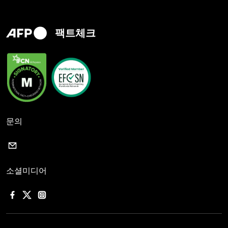
팩트체크
문의
소셜미디어