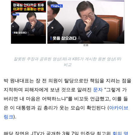
잘못된 주장과 공유된 영상(좌)과 KBS가 게시한 원본 영상(우)
비교
박 원내대표는 장 전 의원이 탈당으로만 책임을 지려는 점을
지적하며 피해자에게 보낸 것으로 알려진
문자
"그렇게 가
버리면 내 마음은 어떡하느냐"를 비꼬듯 언급했고, 이를 들
은 이 대통령과 김 총리가 웃는 모습이 확인된다 (
아카이브
링크
).
해당 장면은 JTV가 공개한 3월 7일 민주당 최고위
회의 영