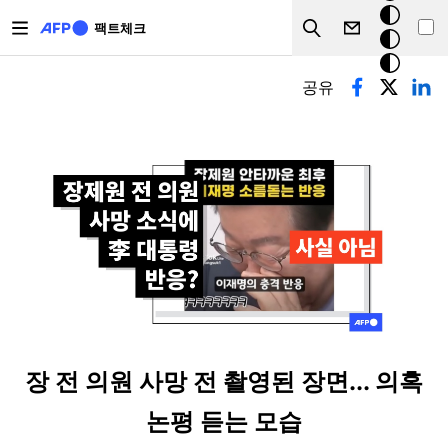
주요 콘텐츠로 건너뛰기
크
팩트체크
Search
모
기본탭
드
공유
장 전 의원 사망 전 촬영된 장면... 의혹
논평 듣는 모습