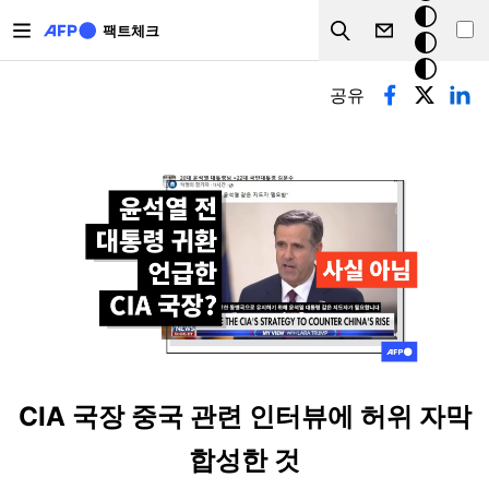
주요 콘텐츠로 건너뛰기
크
팩트체크
Search
모
기본탭
드
공유
CIA 국장 중국 관련 인터뷰에 허위 자막
합성한 것