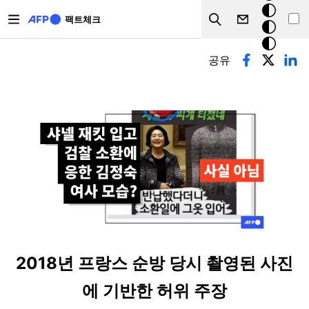
주요 콘텐츠로 건너뛰기
크
팩트체크
Search
모
기본탭
드
공유
2018년 프랑스 순방 당시 촬영된 사진
에 기반한 허위 주장