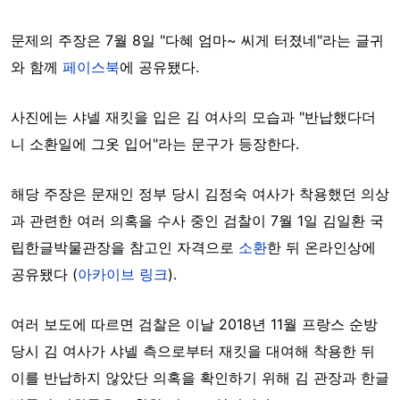
문제의 주장은 7월 8일 "다혜 엄마~ 씨게 터졌네"라는 글귀
와 함께
페이스북
에 공유됐다.
사진에는 샤넬 재킷을 입은 김 여사의 모습과 "반납했다더
니 소환일에 그옷 입어"라는 문구가 등장한다.
해당 주장은 문재인 정부 당시 김정숙 여사가 착용했던 의상
과 관련한 여러 의혹을 수사 중인 검찰이 7월 1일 김일환 국
립한글박물관장을 참고인 자격으로
소환
한 뒤 온라인상에
공유됐다 (
아카이브 링크
).
여러 보도에 따르면 검찰은 이날 2018년 11월 프랑스 순방
당시 김 여사가 샤넬 측으로부터 재킷을 대여해 착용한 뒤
이를 반납하지 않았단 의혹을 확인하기 위해 김 관장과 한글