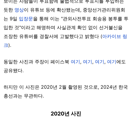
보이는 사람들이 투표함에 불법적으로 투표지를 투입하는
듯한
영상
이 유튜브 등에 확산됐는데, 중앙선거관리위원회
는 9일
입장문
을 통해 이는 "관외사전투표 회송용 봉투를 투
입한 것"이라고 해명하며 사실관계 확인 없이 선거불신을
조장한 유튜버를 경찰서에 고발했다고 밝혔다 (
아카이브 링
크
).
동일한 사진과 주장이 페이스북
여기
,
여기
,
여기
,
여기
에도
공유됐다.
하지만 이 사진은 2020년 2월 촬영된 것으로, 2024년 한국
총선과는 무관하다.
2020년 사진