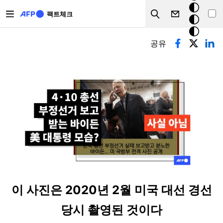
주요 콘텐츠로 건너뛰기
크
팩트체크
Search
모
기본탭
드
공유
이 사진은 2020년 2월 미국 대선 경선
당시 촬영된 것이다