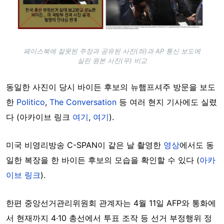
페이스북에 잘못된 주장과 공유된 사진(좌)과 AP 통신 보도에
실린 원본 사진(우) 비교
동일한 사진이 당시 바이든 후보의 뉴햄프셔주 방문을 보도
한
Politico
,
The Conversation
등 여러 현지 기사에도 실렸
다 (아카이브 링크
여기
,
여기
).
미국 비영리방송 C-SPAN이 같은 날 촬영한
영상
에서도 동
일한 복장을 한 바이든 후보의 모습을 확인할 수 있다 (
아카
이브 링크
).
한편 중앙선거관리위원회 관계자는 4월 11일 AFP와 통화에
서 현재까지 4·10 총선에서 투표 조작 등 선거 부정행위 정