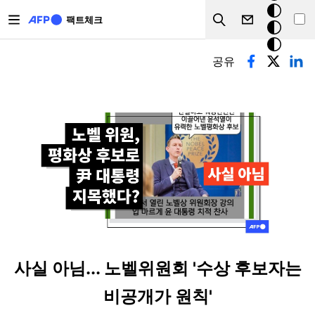
주요 콘텐츠로 건너뛰기
크
팩트체크
Search
모
기본탭
드
공유
사실 아님... 노벨위원회 '수상 후보자는
비공개가 원칙'