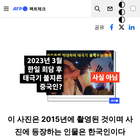
주요 콘텐츠로 건너뛰기
크
팩트체크
Search
모
기본탭
드
공유
이 사진은 2015년에 촬영된 것이며 사
진에 등장하는 인물은 한국인이다