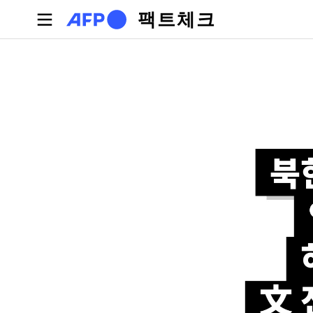
주요 콘텐츠로 건너뛰기
팩트체크
기본탭