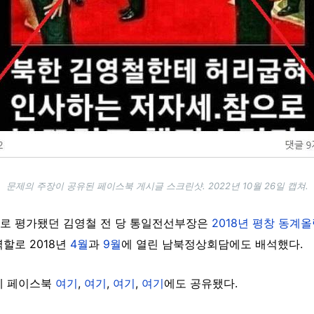
문제의 주장이 공유된 페이스북 게시글 스크린샷. 2022년 10월 26일 캡쳐.
로 평가됐던 김영철 전 당 통일전선부장은
2018년 평창 동계
할로 2018년
4월
과
9월
에 열린 남북정상회담에도 배석했다.
께 페이스북
여기
,
여기
,
여기
,
여기
에도 공유됐다.