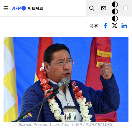
주요 콘텐츠로 건너뛰기
크
팩트체크
Search
모
기본탭
드
공유
Bolivian President Luis Arce. ( AFP / AIZAR RALDES)