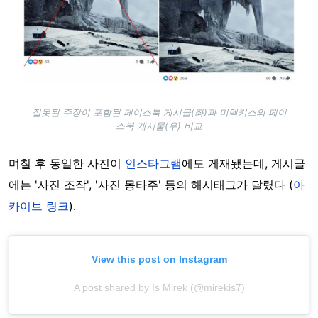
잘못된 주장이 포함된 페이스북 게시글(좌)과 미렉키스의 페이
스북 게시물(우) 비교
며칠 후 동일한 사진이
인스타그램
에도 게재됐는데, 게시글
에는 '사진 조작', '사진 몽타주' 등의 해시태그가 달렸다 (
아
카이브 링크
).
View this post on Instagram
A post shared by Is Mirek (@mirekis7)