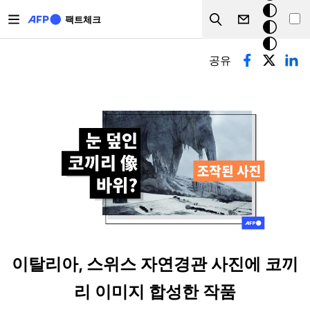
주요 콘텐츠로 건너뛰기
크
팩트체크
Search
모
기본탭
드
공유
이탈리아, 스위스 자연경관 사진에 코끼
리 이미지 합성한 작품