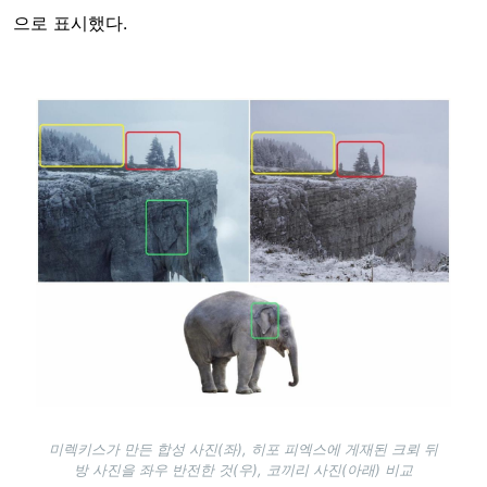
으로 표시했다.
Image
미렉키스가 만든 합성 사진(좌), 히포 피엑스에 게재된 크뢰 뒤
방 사진을 좌우 반전한 것(우), 코끼리 사진(아래) 비교