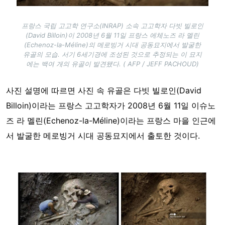
프랑스 국립 고고학 연구소(INRAP) 소속 고고학자 다빗 빌로인
(David Billoin)이 2008년 6월 11일 프랑스 에체노즈 라 멜린
(Echenoz-la-Méline)의 메로빙거 시대 공동묘지에서 발굴한
유골의 모습. 서기 6세기경에 조성된 것으로 추정되는 이 묘지
에는 백여 개의 유골이 발견됐다. ( AFP / JEFF PACHOUD)
사진 설명에 따르면 사진 속 유골은 다빗 빌로인(David
Billoin)이라는 프랑스 고고학자가 2008년 6월 11일
이슈노
즈 라 멜린(Echenoz-la-Méline)
이라는 프랑스 마을 인근에
서 발굴한 메로빙거 시대 공동묘지에서 출토한 것이다.
Image