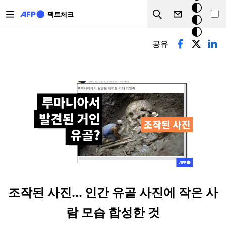
주요 콘텐츠로 건너뛰기
크
팩트체크
Search
모
기본탭
드
공유
조작된 사진... 인간 유골 사진에 작은 사
람 모습 합성한 것