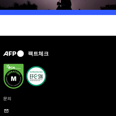
팩트체크
문의