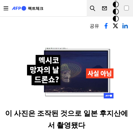
주요 콘텐츠로 건너뛰기
크
팩트체크
Search
모
기본탭
드
공유
이 사진은 조작된 것으로 일본 후지산에
서 촬영됐다