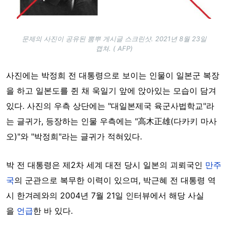
문제의 사진이 공유된 뽐뿌 게시글 스크린샷. 2021년 8월 23일
캡쳐. ( AFP)
사진에는 박정희 전 대통령으로 보이는 인물이 일본군 복장
을 하고 일본도를 쥔 채 욱일기 앞에 앉아있는 모습이 담겨
있다. 사진의 우측 상단에는 "대일본제국 육군사법학교"라
는 글귀가, 등장하는 인물 우측에는 "高木正雄(다카키 마사
오)"와 "박정희"라는 글귀가 적혀있다.
박 전 대통령은 제2차 세계 대전 당시 일본의 괴뢰국인
만주
국
의 군관으로 복무한 이력이 있으며, 박근혜 전 대통령 역
시 한겨레와의 2004년 7월 21일 인터뷰에서 해당 사실
을
언급
한 바 있다.