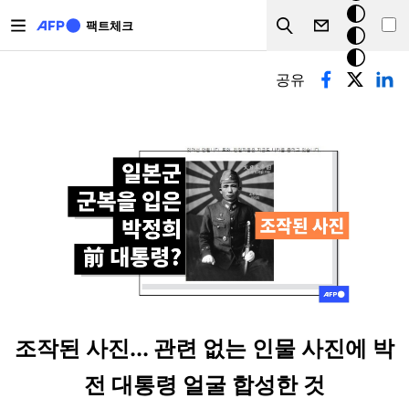
주요 콘텐츠로 건너뛰기
크
팩트체크
Search
모
기본탭
드
공유
조작된 사진... 관련 없는 인물 사진에 박
전 대통령 얼굴 합성한 것