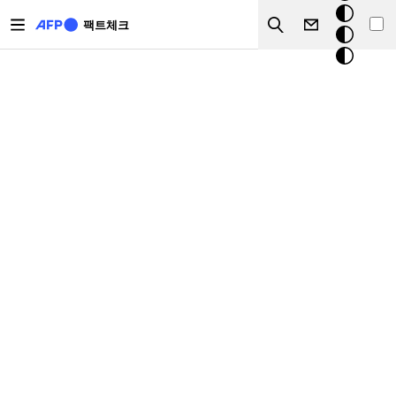
주요 콘텐츠로 건너뛰기
크
팩트체크
Search
모
드